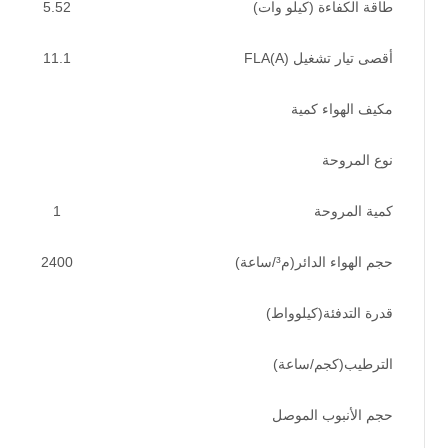
طاقة الكفاءة (كيلو وات)
5.52
أقصى تيار تشغيل FLA(A)
11.1
مكيف الهواء كمية
نوع المروحة
كمية المروحة
1
حجم الهواء الدائر(م³/ساعة)
2400
قدرة التدفئة(كيلوواط)
الترطيب(كجم/ساعة)
حجم الأنبوب الموصل