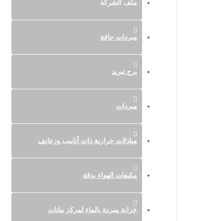
ملف الشركة
مبردات جافة
برج تبريد
مبردات
مبادلات حرارية ذات أنابيب وزعانف
مكيفات الهواء بدقة
خزانة مبردة بالماء لمركز بيانات