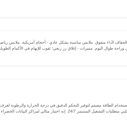
ن، سريع الجفاف لأداء متفوق. ملابس مناسبة بشكل عادي - أحجام أمريكية. ملابس رياضي
ة طوال اليوم. مميزات - إغلاق زر ربعي؛ ثقوب للإبهام في الأكمام الطويلة لت
 استخدام الطاقة مصمم لتوفير التحكم الدقيق في درجة الحرارة والرطوبة لغرف 
يستخدم نظام تبريد عالي الكفاءة يستفيد من مصادر التبريد الطبيعية ويلبي متطلبات التشغيل المستمر 24/7. إنه اختيار مثالي لمراكز ال