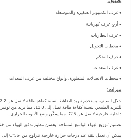
تطبيق:
غرف الكمبيوتر الصغيرة والمتوسطة
●
أربع غرف كهربائية
●
غرف البطاريات
●
محطات التحويل
●
غرف التحكم
●
غرف المعدات
●
محطات الاتصالات المتطورة، وأنواع مختلفة من غرف المعدات
●
ميزات:
خ
للتبريد الطبيعي بنسبة كفاءة
داخلية-خارجية لا تقل عن 5°C، مما يمكّن وضع الأنبوب الحراري.
تصميم 'توزيع الهواء الواسع المساحة' يحسن تنظيم تدفق الهواء من خلال م
يمكن أن تعمل بثقة عند درجات حرارة خارجية تتراوح من -35°C إلى 45°C، مع مدى أوسع من الحرارة المنخفضة.