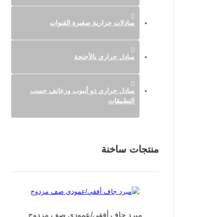
مبادلات حرارية صغيرة القنوات
مبادل حراري بالأجنحة
مبادل حراري ذو أنبوب وزعانف حسب
التطبيقات
منتجات ساخنة
مبرد جاف أفقي/عمودي صف مزدوج