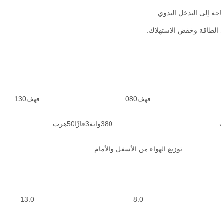
حاجة إلى التدخل اليدوي.
ي الطاقة وخفض الاستهلاك.
فهف080
فهف130
380واتة3فازًا50هرت
توزيع الهواء من الأسفل والأمام
13.0
8.0