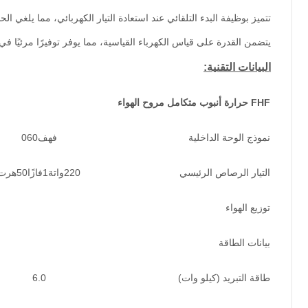
تتميز بوظيفة البدء التلقائي عند استعادة التيار الكهربائي، مما يلغي ال
يتضمن القدرة على قياس الكهرباء القياسية، مما يوفر توفيرًا مرئيًا ف
البيانات التقنية:
FHF
حرارة
أنبوب
متكامل
مروح الهواء
نموذج الوحة الداخلية
فهف060
التيار الرصاص الرئيسي
220واتة1فازًا50هرت
توزيع الهواء
بيانات الطاقة
طاقة التبريد (كيلو وات)
6.0