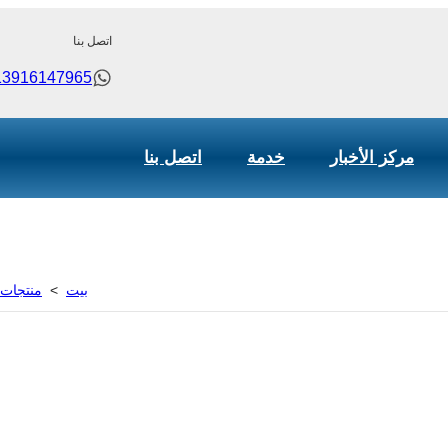
اتصل بنا
13916147965
مركز الأخبار
خدمة
اتصل بنا
بيت
>
منتجات