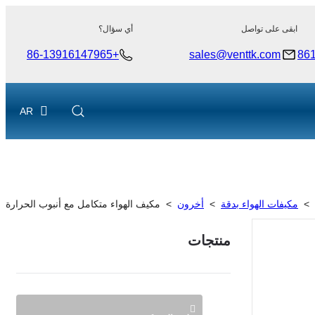
ابقى على تواصل
أي سؤال؟
+86-13916147965
sales@venttk.com
86
AR
>
مكيفات الهواء بدقة
>
أخرون
>
مكيف الهواء متكامل مع أنبوب الحرارة
منتجات