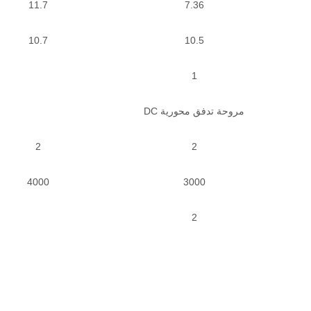
11.7
7.36
10.7
10.5
1
مروحة تدفق محورية DC
2
2
4000
3000
2