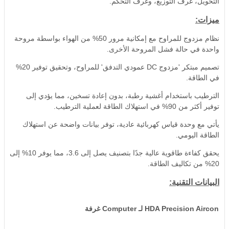
التحويل، غرف التوزيع، وغرف التحكم.
ميزات:
نظام مزدوج للمراوح مع إمكانية مرور 50% من الهواء بواسطة مروحة
واحدة في حالة فشل المروحة الأخرى.
تصميم مبتكر 'مزدوج DC عمودي التدفق' للمراوح، وتحقيق توفير 20%
في الطاقة.
الترطيب باستخدام أغشية رطبة، بدون إعادة تسخين، مما يؤدي إلى
توفير أكثر من 90% في استهلاك الطاقة لعملية الترطيب.
يأتي مع وحدة قياس كهربائية عادية، توفر بيانات واضحة عن استهلاك
الطاقة اليومي.
يحقق كفاءة طاقوية عالية جدًا بتصنيف يصل إلى 3.6، مما يوفر 10% إلى
20% من تكاليف الطاقة.
البيانات التقنية:
Aircon
Precision
HDA
لـ
Computer
غرفة