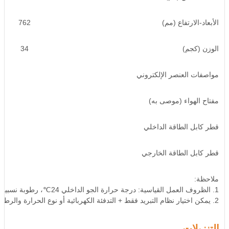
الأبعاد-الارتفاع (مم)
762
الوزن (كجم)
34
مواصفات العنصر الإلكتروني
مفتاح الهواء (موصى به)
قطر كابل الطاقة الداخلي
قطر كابل الطاقة الخارجي
ملاحظة:
1. الظروف العمل القياسية: درجة حرارة الجو الداخلي 24℃، رطوبة نسبية 50٪، درجة حرارة الجو الخارجي 35℃؛
2. يمكن اختيار نظام التبريد فقط + التدفئة الكهربائية أو نوع الحرارة والرطوبة الثابتة. يتم تكوين التيار العملي الأقصى ومفتاح الهواء الموصى به وفقًا لوحدة الحرارة والرطوبة الثابتة.
التنزيلات