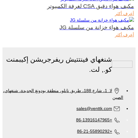
مكيف هواء دقيق CSA لغرفة الكمبيوتر
أعرف أكثر
مكيف هواء خزانة من سلسلة JG
أعرف أكثر
شنغهاي فينتتيش ريفرجريشن إكيبمنت
كو., لت.
لا. 1، شارع 188، طريق نانلو، منطقة بودونغ الجديدة، شنغهاي،
الصين
sales@venttk.com
+86-13916147965
+86-21-55890292