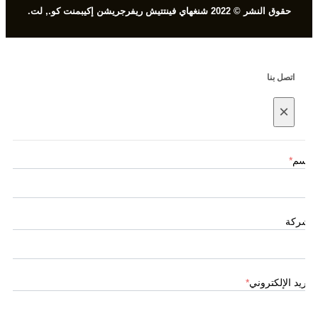
حقوق النشر © 2022 شنغهاي فينتتيش ريفرجريشن إكيبمنت كو., لت.
اتصل بنا
×
الاسم
*
الشركة
البريد الإلكتروني
*